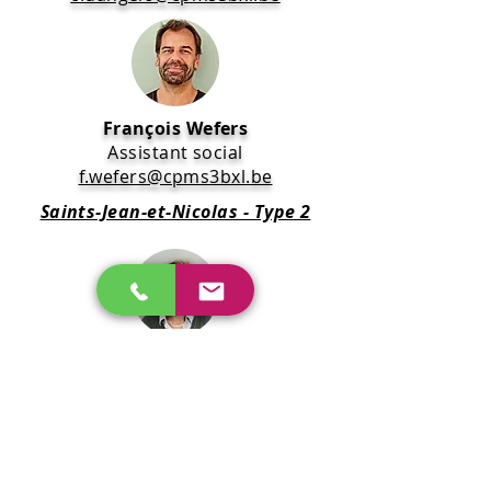
François Wefers
Assistant social
f.wefers@cpms3bxl.be
Saints-Jean-et-Nicolas - Type 2
Ariane Durieux
Infirmière sociale
a.durieux@cpms3bxl.be